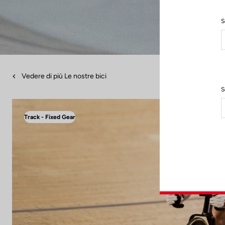
S
Vedere di più Le nostre bici
S
Track - Fixed Gear