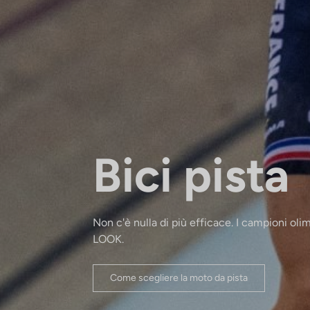
Bici pista
Non c'è nulla di più efficace. I campioni ol
LOOK.
Come scegliere la moto da pista