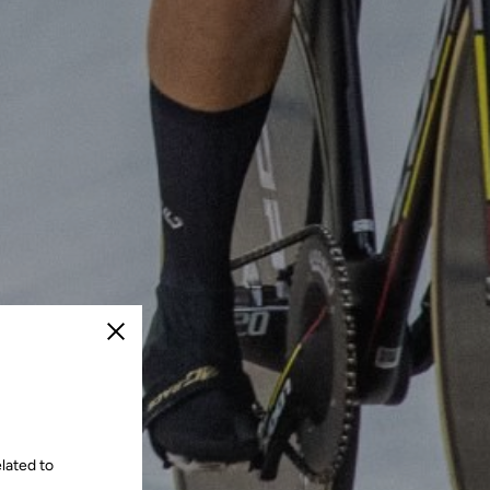
Chiudi
lated to