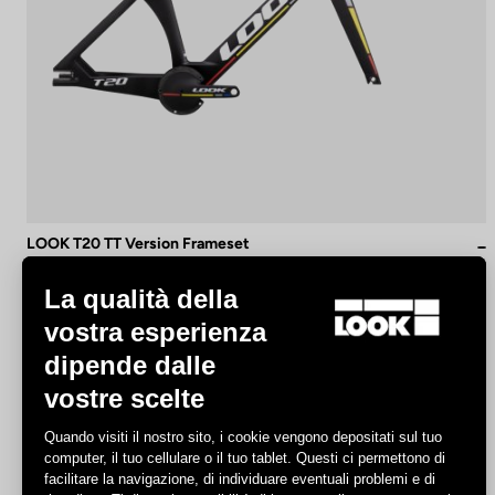
LOOK T20 TT Version Frameset
7.849,00 €
La qualità della
vostra esperienza
Track - Fixed Gear
dipende dalle
vostre scelte
Quando visiti il nostro sito, i cookie vengono depositati sul tuo
computer, il tuo cellulare o il tuo tablet. Questi ci permettono di
facilitare la navigazione, di individuare eventuali problemi e di