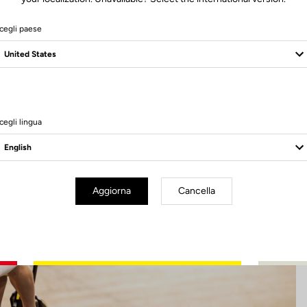
cegli paese
6 Produits
cegli lingua
Aggiorna
Cancella