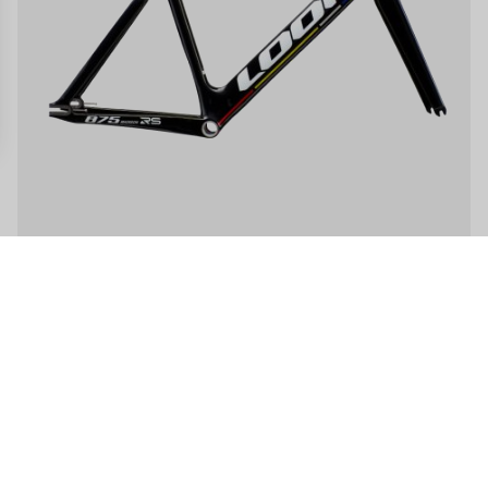
 impostazioni sulla privacy, garantendo la conformità alle normative. Pe
RS
875 Madison
Frameset
1.699,00 €
 parlando, LOOK è sempre stato IL riferimento quando si tratta di
bici da