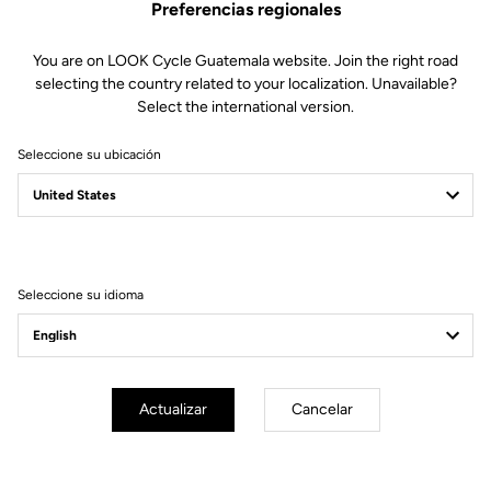
Preferencias regionales
145,00 €
You are on LOOK Cycle Guatemala website. Join the right road
Comprar en tienda
selecting the country related to your localization. Unavailable?
Select the international version.
Seleccione su ubicación
La potencia LOOK DESIGN está fabricada en aluminio forjado.
Disponible en varias longitudes y un ángulo de -7º.
Seleccione su idioma
Especificaciones técnicas
Actualizar
Cancelar
General
Estructura
Aluminium