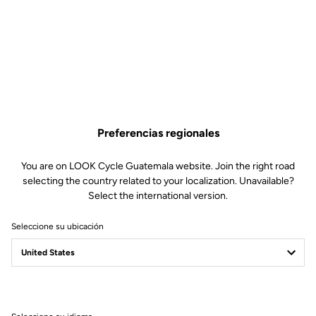
Hora de los recuentos
En ausencia de importantes naciones del ciclismo de pista como
China
o
Hong Kong
, que también compiten sobre
T20
, los ciclistas
LOOK
regresaron orgullosos del
Campeonato del Mundo 2021
con
Preferencias regionales
sus
10 medallas
y
3 títulos
You are on LOOK Cycle Guatemala website. Join the right road
selecting the country related to your localization. Unavailable?
Select the international version.
Seleccione su ubicación