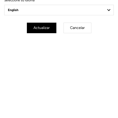
Seleccione su idioma
Actualizar
Cancelar
Todas las medallas
GOLD:
Benjamin Thomas (France): Points Race M