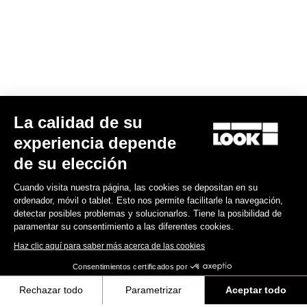
La calidad de su
Kit Ejes Keo Blade TI – Rodamientos cerámicos
experiencia depende
175,00 US$
de su elección
Cuando visita nuestra página, las cookies se depositan en su
Road axle
ordenador, móvil o tablet. Esto nos permite facilitarle la navegación,
detectar posibles problemas y solucionarlos. Tiene la posibilidad de
paramentar su consentimiento a las diferentes cookies.
Haz clic aquí para saber más acerca de las cookies
Consentimientos certificados por
Rechazar todo
Parametrizar
Aceptar todo