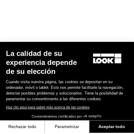
La calidad de su
Kit Ejes Keo Blade TI – Rodamientos cerámicos
experiencia depende
175,00 US$
de su elección
Cuando visita nuestra página, las cookies se depositan en su
Road axle
ordenador, móvil o tablet. Esto nos permite facilitarle la navegación,
detectar posibles problemas y solucionarlos. Tiene la posibilidad de
paramentar su consentimiento a las diferentes cookies.
Haz clic aquí para saber más acerca de las cookies
Consentimientos certificados por
Rechazar todo
Parametrizar
Aceptar todo