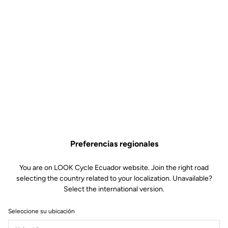
Kit Ejes Keo Blade TI –
Rodamientos cerámicos
Eje carretera
SKU | 30936
Preferencias regionales
175,00 US$
You are on LOOK Cycle Ecuador website. Join the right road
selecting the country related to your localization. Unavailable?
Comprar en tienda
Select the international version.
Seleccione su ubicación