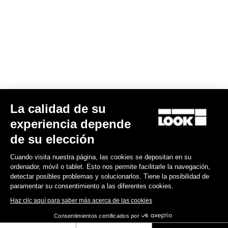
Su correo electrónico ha sido registrado
Política de protección de datos y política de cookies
Encuentre a su distribuidor
¿Necesita ayuda?
Experiencias
La calidad de su
experiencia depende
Tienda
de su elección
Inside
Cuando visita nuestra página, las cookies se depositan en su
ordenador, móvil o tablet. Esto nos permite facilitarle la navegación,
detectar posibles problemas y solucionarlos. Tiene la posibilidad de
Información legal
paramentar su consentimiento a las diferentes cookies.
Haz clic aquí para saber más acerca de las cookies
facebook
instagram
youtube
strava
Consentimientos certificados por
© LOOK 2026
- Todos los derechos reservados