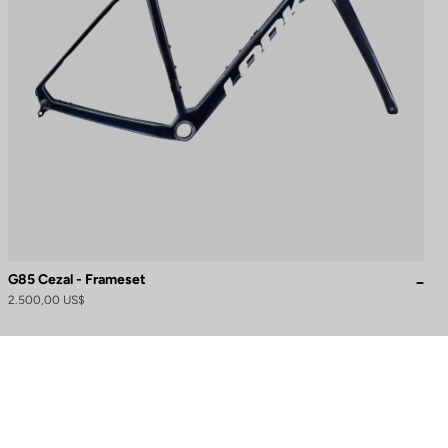
G85 Cezal - Frameset
2.500,00 US$
naliza tus preferencias para controlar cómo se maneja tu información.
¿Necesita ayuda?