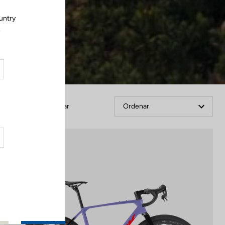
untry
.
Filtrar
Ordenar
Gravel