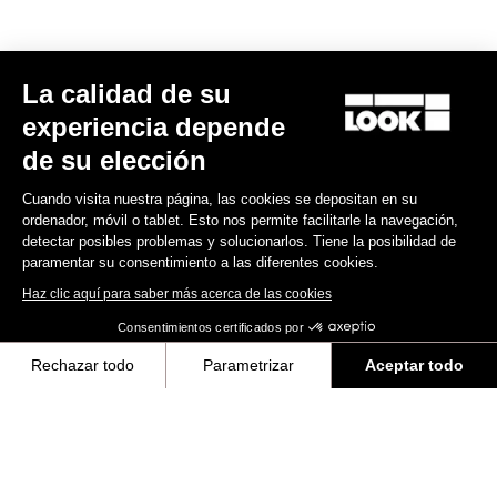
8.200,00 US$
Track - Fixed Gear
La calidad de su
experiencia depende
de su elección
Cuando visita nuestra página, las cookies se depositan en su
ordenador, móvil o tablet. Esto nos permite facilitarle la navegación,
detectar posibles problemas y solucionarlos. Tiene la posibilidad de
paramentar su consentimiento a las diferentes cookies.
Haz clic aquí para saber más acerca de las cookies
Consentimientos certificados por
Rechazar todo
Parametrizar
Aceptar todo
Axeptio consent
Plataforma de Gestión de Consentimiento: Personaliza tus Opciones
Nuestra plataforma te permite personalizar y gestionar tus ajustes de 