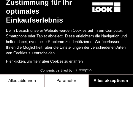
Zustimmung für Ihr
optimales
Einkaufserlebnis
Beim Besuch unserer Website werden Cookies auf Ihrem Computer,
Smartphone oder Tablet abgelegt. Diese erleichtern die Navigation und
helfen dabei, eventuelle Probleme zu identifizieren. Wir überlassen
Ihnen die Möglichkeit, über die Einstellungen der verschiedenen Arten
von Cookies zu entscheiden.
Hier klicken, um mehr über Cookies zu erfahren
RS
795 Blade
2 KG Edition - Frameset
Consents certified by
4.800,00 €
Alles ablehnen
Parameter
Alles akzeptieren
Axeptio consent
Einwilligungsmanagementplattform: Passen Sie Ihre Optionen an
Blade RS 2
Unsere Plattform ermöglicht es Ihnen, Ihre Datenschutzeinstellungen i