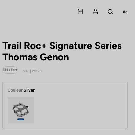
Panier
Mon compte
de
Rechercher
Trail Roc+ Signature Series
Thomas Genon
DH / Dirt
SKU | 29173
Couleur
Silver
Silver