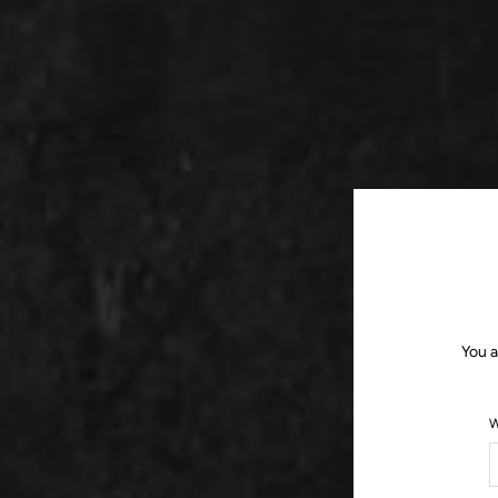
You a
W