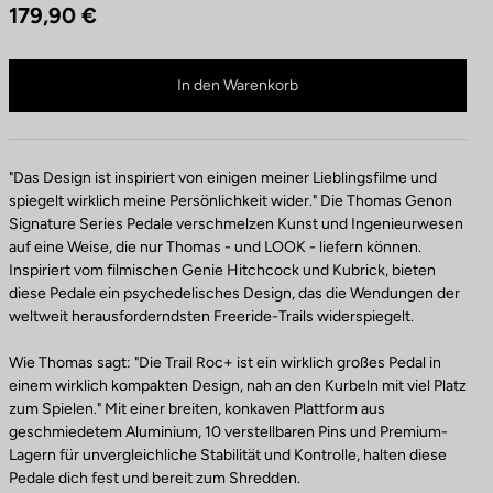
179,90 €
F
a
r
Trail Roc+ Signature Series Thomas Genon ist nicht mehr online verfügbar
b
Im Fachhandel kaufen
In den Warenkorb
e
n
"Das Design ist inspiriert von einigen meiner Lieblingsfilme und
spiegelt wirklich meine Persönlichkeit wider." Die Thomas Genon
Signature Series Pedale verschmelzen Kunst und Ingenieurwesen
auf eine Weise, die nur Thomas - und LOOK - liefern können.
Inspiriert vom filmischen Genie Hitchcock und Kubrick, bieten
diese Pedale ein psychedelisches Design, das die Wendungen der
weltweit herausforderndsten Freeride-Trails widerspiegelt.
Wie Thomas sagt: "Die Trail Roc+ ist ein wirklich großes Pedal in
einem wirklich kompakten Design, nah an den Kurbeln mit viel Platz
zum Spielen." Mit einer breiten, konkaven Plattform aus
geschmiedetem Aluminium, 10 verstellbaren Pins und Premium-
Lagern für unvergleichliche Stabilität und Kontrolle, halten diese
Pedale dich fest und bereit zum Shredden.