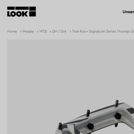
Unser
Mein Benutzerkonto
Home
Pedale
MTB
DH / Dirt
Trail Roc+ Signature Series Thomas 
Unsere Händler
FR
Ok