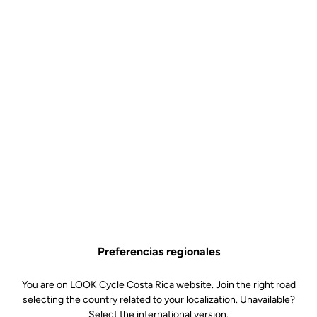
¿Por qué te encantará?
El pedal para las famosas Gran Fondo
Disponible en blanco o negro, ofreciendo un estilo sobrio y
seguro
Apenas 130 gramos en la mano, casi inperceptible bajo los pies
Amplia superficie de contacto de acero inoxidable para ofrecer
una excelente transferencia del pedaleo
Especificaciones técnicas
Preferencias regionales
You are on LOOK Cycle Costa Rica website. Join the right road
Eje
selecting the country related to your localization. Unavailable?
Select the international version.