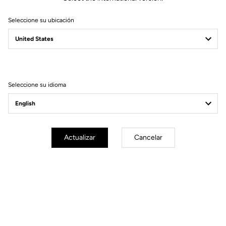
Material del eje
Chromoly +
Seleccione su ubicación
Cuerpo y plataforma
Transmisión y frenos
Seleccione su idioma
Peso y accesorios
Actualizar
Cancelar
Sus preguntas más frecuentes sobre pedales
& calas
Más información