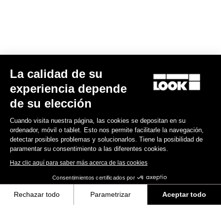
E-bike
La calidad de su
experiencia depende
de su elección
Cuando visita nuestra página, las cookies se depositan en su
ordenador, móvil o tablet. Esto nos permite facilitarle la navegación,
detectar posibles problemas y solucionarlos. Tiene la posibilidad de
paramentar su consentimiento a las diferentes cookies.
Haz clic aquí para saber más acerca de las cookies
Consentimientos certificados por
Rechazar todo
Parametrizar
Aceptar todo
E-765 Optimum Rival AXS
Axeptio consent
Plataforma de Gestión de Consentimiento: Personaliza tus Opciones
9.585,00 US$