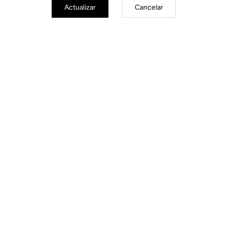
Componentes Power
Componentes Power
Actualizar
Cancelar
EJE POWER INSTRUMENTADO
EJE POWER INSTRUME
IZQUIERDO
DERECHO
450,00 US$
450,00 US$
Suscríbete a nuestro boletín de noticias