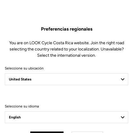
Este kit incluye:
1 cuerpo derecho X-Track Power (mecanismo incluido)
1 cojinete de agujas
1 rodamiento sellado a bolas
Preferencias regionales
1 espaciador
1 sello de doble labio
1 tornillo M5
You are on LOOK Cycle Costa Rica website. Join the right road
1 arandela cónica
selecting the country related to your localization. Unavailable?
1 tapón de aluminio (longitud corta)
Select the international version.
1 herramienta para quitar el tapón
Seleccione su ubicación
Compatible con X-Track Power
Seleccione su idioma
Otras versiones