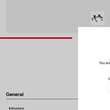
You are
S
General
Estructura
3K Carbon Glos