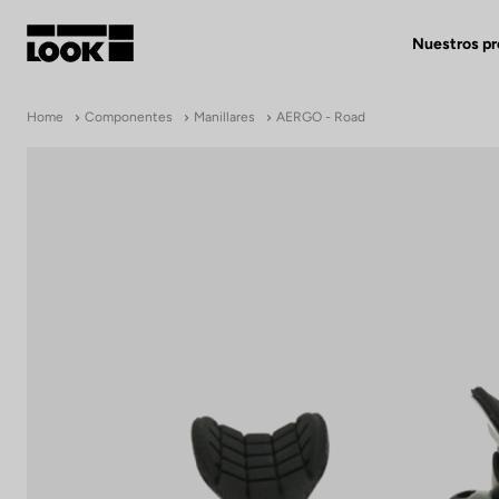
Nuestros p
Mi cuenta
Home
Componentes
Manillares
AERGO - Road
Nuestras tiendas
FR
Ok