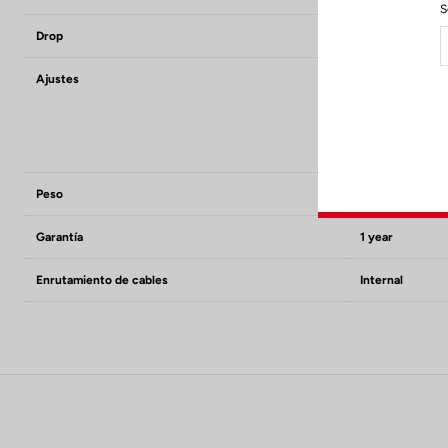
S
Drop
31.8 bar +/-7 m
Ajustes
Armrest stack
Armrest reach
Armrest width
Armrest tilt ang
Handles angle
Peso
Full set from 7
Garantía
1 year
Enrutamiento de cables
Internal