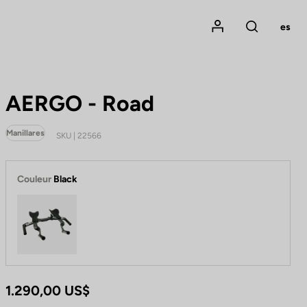
Mon compte
es
Rechercher
AERGO - Road
Manillares
SKU | 22566
Couleur
Black
Black
1.290,00 US$