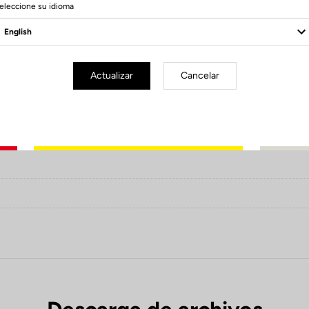
eleccione su idioma
m reversible
Actualizar
Cancelar
le
30 g