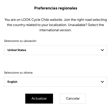
Preferencias regionales
Este kit contiene:
1 herramienta de desmontaje para el tapón exterior POWER
You are on LOOK Cycle Chile website. Join the right road selecting
the country related to your localization. Unavailable? Select the
Compatible con Keo Blade Power y X-Track Power
international version.
Seleccione su ubicación
Otras versiones
Seleccione su idioma
Componentes Power
Componentes Power
Actualizar
Cancelar