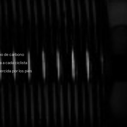
po de carbono
 a cada ciclista
ercida por los pies