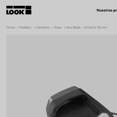
Nuestros p
Mi cuenta
Home
Pedales
Carretera
Race
Keo Blade – Q Factor 56 mm
Nuestras tiendas
FR
Ok