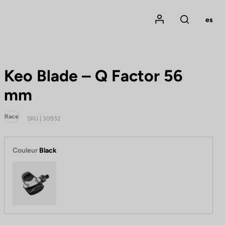
Mon compte
es
Rechercher
Keo Blade – Q Factor 56
mm
Race
SKU | 30932
Couleur
Black
Black