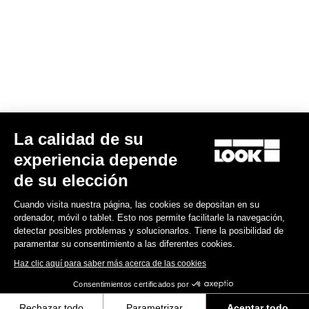
Encuentre a su distribuidor
¿Necesita ayuda?
Experiencias
La calidad de su
experiencia depende
Tienda
de su elección
Inside
Cuando visita nuestra página, las cookies se depositan en su
ordenador, móvil o tablet. Esto nos permite facilitarle la navegación,
detectar posibles problemas y solucionarlos. Tiene la posibilidad de
Información legal
paramentar su consentimiento a las diferentes cookies.
Haz clic aquí para saber más acerca de las cookies
facebook
instagram
youtube
strava
Consentimientos certificados por
© LOOK 2026
- Todos los derechos reservados
Rechazar todo
Parametrizar
Aceptar todo