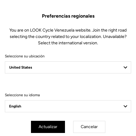
Piezas de repuesto
SKU | 28743
Preferencias regionales
50,00 US$
You are on LOOK Cycle Venezuela website. Join the right road
selecting the country related to your localization. Unavailable?
Comprar en tienda
Select the international version.
Seleccione su ubicación
Compatible con 796 Monoblade RS Gen 2 (2023)
Seleccione su idioma
Suscríbete a nuestro boletín de noticias
Correo electrónico
Confirmar
Actualizar
Cancelar
Su correo electrónico ha sido registrado
Política de protección de datos y política de cookies