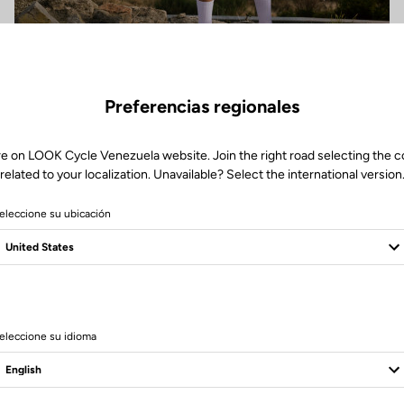
Preferencias regionales
re on LOOK Cycle Venezuela website. Join the right road selecting the c
related to your localization. Unavailable? Select the international version
Especificaciones técnicas
eleccione su ubicación
eleccione su idioma
0 mm
ical 100 mm M12 x1.5 (Full lenght : 115 mm) // Rear : 142 mm - M12x1.5 (Full Len