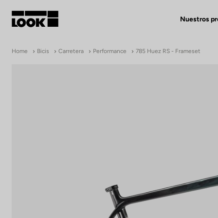
Nuestros p
Mi cuenta
Home
Bicis
Carretera
Performance
785 Huez RS - Frameset
Nuestras tiendas
FR
Ok