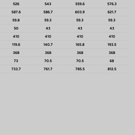
526
543
559.6
576.3
587.6
586.7
603.9
621.7
59.8
59.3
59.3
59.3
50
43
43
43
410
410
410
410
119.6
140.7
165.8
193.5
368
368
368
368
73
70.5
70.5
68
733.7
761.7
785.5
812.5