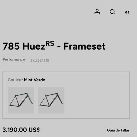
Mon compte
es
Rechercher
RS
785 Huez
- Frameset
Performance
SKU | 31515
Couleur
Mist Verde
Mist Verde
Raw Carbon / Chrome
3.190,00 US$
Guía de tallas