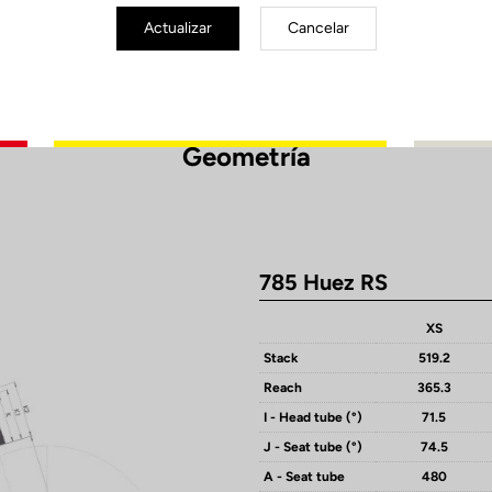
Actualizar
Cancelar
Geometría
785 Huez RS
XS
Stack
519.2
Reach
365.3
I - Head tube (°)
71.5
J - Seat tube (°)
74.5
A - Seat tube
480