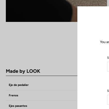
You a
S
Made by LOOK
Eje de pedalier
T47 ( 85.5 mm )
S
Frenos
Flat Mount 14
Ejes pasantes
Front : X12 Con