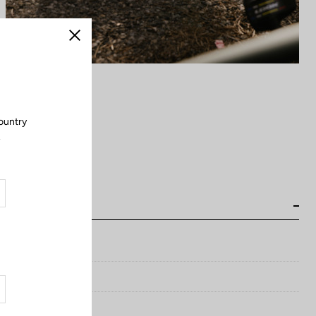
Cerrar
ountry
.
ght 160 mm)