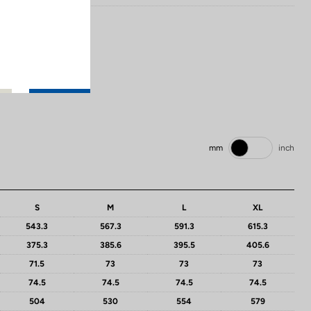
mm
inch
S
M
L
XL
543.3
567.3
591.3
615.3
375.3
385.6
395.5
405.6
71.5
73
73
73
74.5
74.5
74.5
74.5
504
530
554
579