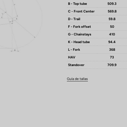
B - Top tube
509.3
C - Front Center
569.8
D - Trail
59.8
F - Fork offset
50
G - Chainstays
410
K - Head tube
94.4
L - Fork
368
HAV
73
Standover
709.9
Guía de tallas