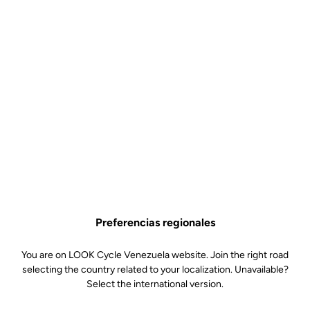
competición más rápida que LOOK Cycle jamás haya fabricado.
Iconic Platinum White
Tanto minimalista como complejo, la reinterpretada versión de la
icónica 795 Blade RS combina nuestros emblemáticos colores con
un acabado blanco platino, ensalzando la elegante estética de este
modelo. Una evolución en consonancia con nuestra visión del arte
y el ciclismo, aunando creatividad y prestaciones con un único
enfoque.
Preferencias regionales
You are on LOOK Cycle Venezuela website. Join the right road
selecting the country related to your localization. Unavailable?
Select the international version.