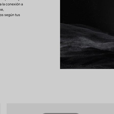
a la conexión a
ke,
tos según tus