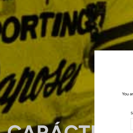
You a
S
CARÁCTER