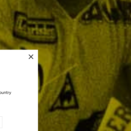
Cerrar
ountry
.