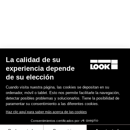
todo el mundo. Los tejidos elásticos se seleccionan para ajustarse
a diferentes morfologías.
Guía de tallas
Suscríbete a nuestro boletín de noticias
La calidad de su
Correo electrónico
experiencia depende
Confirmar
de su elección
Su correo electrónico ha sido registrado
Política de protección de datos y política de cookies
Cuando visita nuestra página, las cookies se depositan en su
ordenador, móvil o tablet. Esto nos permite facilitarle la navegación,
detectar posibles problemas y solucionarlos. Tiene la posibilidad de
paramentar su consentimiento a las diferentes cookies.
Encuentre a su distribuidor
¿Necesita ayuda?
Haz clic aquí para saber más acerca de las cookies
Consentimientos certificados por