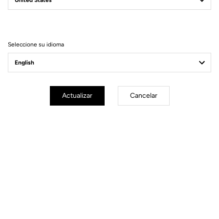
Características
Material
80% Poliamida
20% Lycra
Seleccione su idioma
Tecnología
Badana de gran densidad (80
kg/m3)
Su menor tamaño ofrece mejor
contacto con la piel
Tirantes de rejilla para mayor
Actualizar
Cancelar
transpiración
Suaves inserciones de silicona en
los muslos
Discreto logotipo LOOK del mismo
tono
Colores disponibles: negro /
Sunrise (negro - amarillo - naranja)
/ Sunset (negro - naranja - azul)
Corte