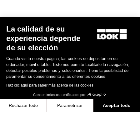
La calidad de su
experiencia depende
de su elección
Cuando visita nuestra página, las cookies se depositan en su
ordenador, móvil o tablet. Esto nos permite facilitarle la navegación,
detectar posibles problemas y solucionarlos. Tiene la posibilidad de
paramentar su consentimiento a las diferentes cookies.
Haz clic aquí para saber más acerca de las cookies
Consentimientos certificados por
RS
765 Gravel
Ekar 1x13 / Corima Essentia 40
5.199,00 €
3.699,00 €
Rechazar todo
Parametrizar
Aceptar todo
Axeptio consent
Plataforma de Gestión de Consentimiento: Personaliza tus Opciones
Bikes
Nuestra plataforma te permite personalizar y gestionar tus ajustes de 