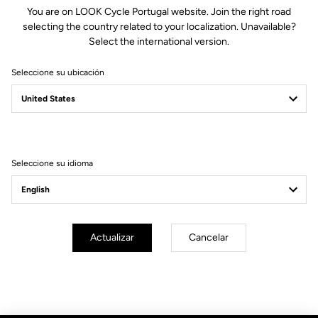
You are on LOOK Cycle Portugal website. Join the right road
selecting the country related to your localization. Unavailable?
Select the international version.
Seleccione su ubicación
Filtrar
Ordenar
Seleccione su idioma
Ningún resultado coincide con su búsqueda.
Suscríbete a nuestro boletín de noticias
Actualizar
Cancelar
Correo electrónico
Confirmar
Su correo electrónico ha sido registrado
Política de protección de datos y política de cookies