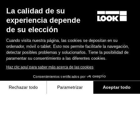
La calidad de su
Encuentre a su distribuidor
¿Necesita ayuda?
experiencia depende
de su elección
Cuando visita nuestra página, las cookies se depositan en su
ordenador, móvil o tablet. Esto nos permite facilitarle la navegación,
detectar posibles problemas y solucionarlos. Tiene la posibilidad de
Experiencias
paramentar su consentimiento a las diferentes cookies.
Haz clic aquí para saber más acerca de las cookies
Tienda
Consentimientos certificados por
Inside
Rechazar todo
Parametrizar
Aceptar todo
Axeptio consent
Plataforma de Gestión de Consentimiento: Personaliza tus Opciones
Información legal
Nuestra plataforma te permite personalizar y gestionar tus ajustes de 
facebook
instagram
youtube
strava
© LOOK 2026
- Todos los derechos reservados