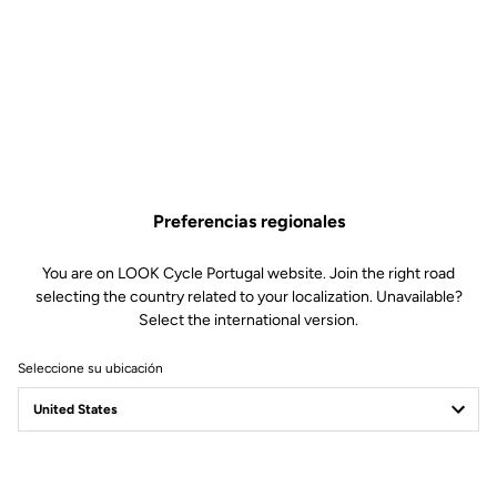
Calas carretera
SKU | 6152
4,00 €
Comprar en tienda
Preferencias regionales
Tornillos y arandelas de repuesto para calas KEO y Delta. Incluye
las tres unidades de cada pieza.
You are on LOOK Cycle Portugal website. Join the right road
selecting the country related to your localization. Unavailable?
Select the international version.
Seleccione su ubicación
Especificaciones técnicas
General