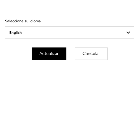
Seleccione su idioma
Encarga tu LOOK P24
Encargar
Actualizar
Cancelar
ENCONTRARÁS LO QUE ESTÁS
BUSCANDO
Pista - Fixed gear
Manillares