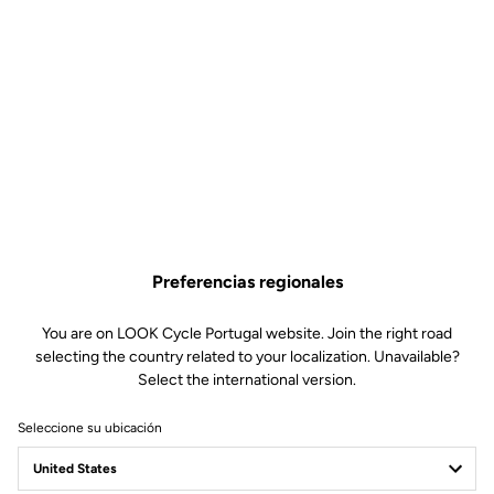
ESPECIFICACIONES
TÉCNICAS
Made by LOOK
Preferencias regionales
Tallas
300 mm and 350 mm (C-C)
Drop
117.5 mm
You are on LOOK Cycle Portugal website. Join the right road
Alcance
105 mm
selecting the country related to your localization. Unavailable?
Diámetro de starters
24 mm
Select the international version.
Diámetro de potencia
LOOK SPECIFIC – compatible with
Look Air Stem
Seleccione su ubicación
Peso
- 190 g (size 300 mm)
- 210 (size 350 mm)