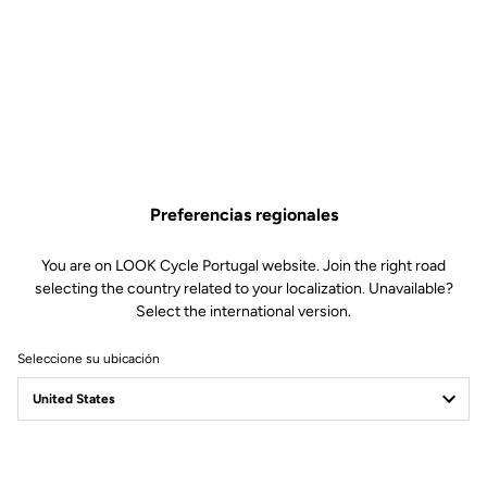
795 Blade 1
Piezas de repuesto
SKU | 23234
45,00 €
Abrazadera de tija de sillín 795 Blade 1 ya no está disponible en línea
Comprar en tienda
Añadir al carrito
Preferencias regionales
Compatible con 795 Blade Gen 1 (2019)
You are on LOOK Cycle Portugal website. Join the right road
selecting the country related to your localization. Unavailable?
Select the international version.
Seleccione su ubicación
Envío gratis
En orden superiores a €60
Servicio al cliente
Visite las FAQ o contáctenos por email