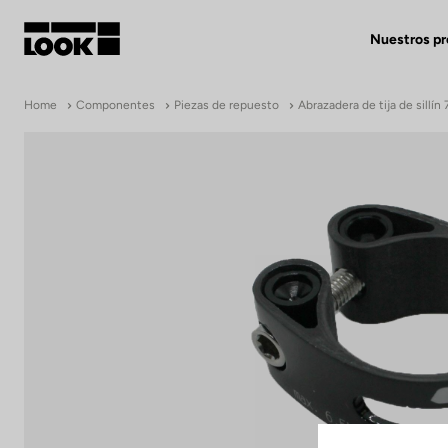
Nuestros p
Mi cuenta
Home
Componentes
Piezas de repuesto
Abrazadera de tija de sillí
Nuestras tiendas
FR
Ok