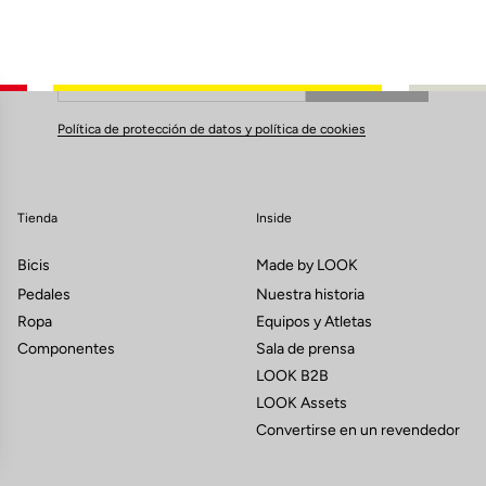
Suscríbete a nuestro boletín de noticias
Correo electrónico
Confirmar
Su correo electrónico ha sido registrado
Política de protección de datos y política de cookies
Tienda
Inside
Bicis
Made by LOOK
Pedales
Nuestra historia
Ropa
Equipos y Atletas
Componentes
Sala de prensa
LOOK B2B
LOOK Assets
Convertirse en un revendedor
s