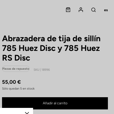
Panier
Mon compte
es
Rechercher
Abrazadera de tija de sillín
785 Huez Disc y 785 Huez
RS Disc
Piezas de repuesto
SKU | 18996
55,00 €
Sólo quedan
5
en stock
Abrazadera de tija de sillín 785 Huez Disc y 785 Huez RS Disc ya no está disponi
Comprar en tienda
Añadir al carrito