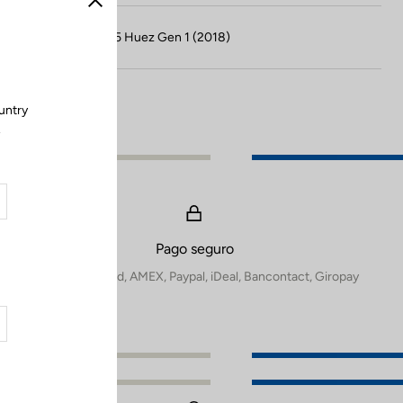
Cerrar
Compatible con 785 Huez Gen 1 (2018)
untry
.
Pago seguro
Visa, Mastercard, AMEX, Paypal, iDeal, Bancontact, Giropay