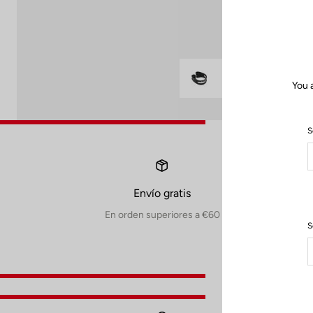
You 
S
Envío gratis
En orden superiores a €60
S