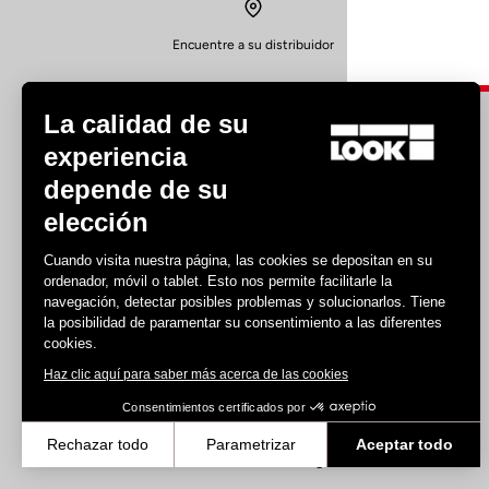
Encuentre a su distribuidor
La calidad de su
experiencia
depende de su
elección
Experiencias
Cuando visita nuestra página, las cookies se depositan en su
Carretera
ordenador, móvil o tablet. Esto nos permite facilitarle la
Pista
navegación, detectar posibles problemas y solucionarlos. Tiene
la posibilidad de paramentar su consentimiento a las diferentes
Triatlón
cookies.
Gravel
Haz clic aquí para saber más acerca de las cookies
E-bike
MTB
Consentimientos certificados por
Urban
Rechazar todo
Parametrizar
Aceptar todo
Trekking
Axeptio consent
Plataforma de Gestión de Consentimiento: Personaliza tus Opcione