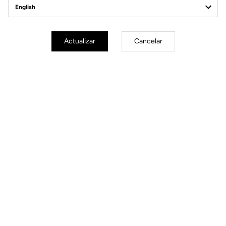
Made by LOOK
Actualizar
Cancelar
Manillar
LOOK LS3 Alloy Aero
Potencia
LOOK LS3 Alloy
Tija
LOOK Short Fit Dynamic open fit
Sillín
LOOK SHORT FIT DYNAMIC open
fit
Ruedas
Transmisión y frenos
Pesos y tallas