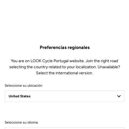
La mejor elección para
Preferencias regionales
escalar
You are on LOOK Cycle Portugal website. Join the right road
La geometría de la nueva 785 Huez es ideal para escaladores.
selecting the country related to your localization. Unavailable?
Diseñada para realizar explosivas aceleraciones en duras
Select the international version.
pendientes, así como largos y repetidos esfuerzos. Compacta y
precisa, transmite sensaciones similares a una bici de
Seleccione su ubicación
competición, pero con una posición pensada para ofrecer la
indispensable comodidad que exige pasar largas jornadas de alta
montaña.
Seleccione su idioma
Especificaciones técnicas