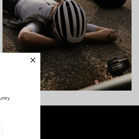
Cerrar
untry
.