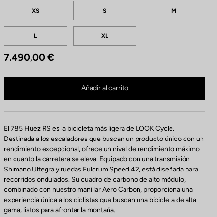
Tailles
C
XS
S
M
o
l
L
XL
o
r
7.490,00 €
e
s
785 Huez RS Ultegra Di2 / Fulcrum Speed 42 ya no está disponible en línea
Comprar en tienda
Añadir al carrito
El 785 Huez RS es la bicicleta más ligera de LOOK Cycle.
Destinada a los escaladores que buscan un producto único con un
rendimiento excepcional, ofrece un nivel de rendimiento máximo
en cuanto la carretera se eleva. Equipado con una transmisión
Shimano Ultegra y ruedas Fulcrum Speed 42, está diseñada para
recorridos ondulados. Su cuadro de carbono de alto módulo,
combinado con nuestro manillar Aero Carbon, proporciona una
experiencia única a los ciclistas que buscan una bicicleta de alta
gama, listos para afrontar la montaña.