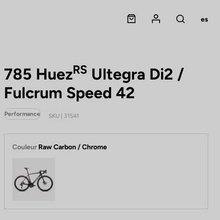
Panier
Mon compte
es
Rechercher
RS
785 Huez
Ultegra Di2 /
Fulcrum Speed 42
Performance
SKU | 31541
Couleur
Raw Carbon / Chrome
Raw Carbon / Chrome