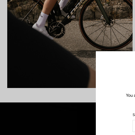
You 
S