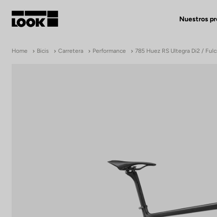
Nuestros p
Mi cuenta
Home
Bicis
Carretera
Performance
785 Huez RS Ultegra Di2 / Ful
Nuestras tiendas
FR
Ok