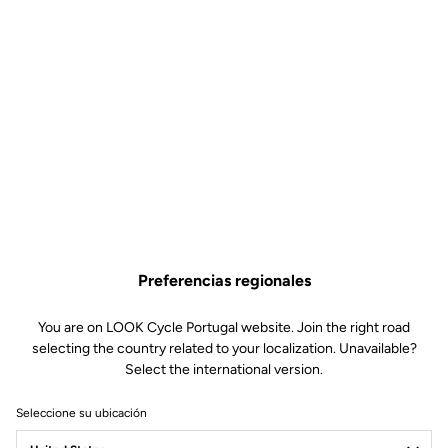
Este kit incluye:
1 cuerpo izquierdo X-Track Power (mecanismo incluido)
1 cojinete de agujas
1 rodamiento sellado a bolas
1 espaciador
1 sello de doble labio
1 tornillo M5
1 arandela cónica
1 tapón de aluminio (longitud corta)
1 herramienta para quitar el tapón
Compatible con X-Track Power
Preferencias regionales
Cart item
You are on LOOK Cycle Portugal website. Join the right road
Variant
selecting the country related to your localization. Unavailable?
Select the international version.
Seleccione su ubicación
Envío gratis