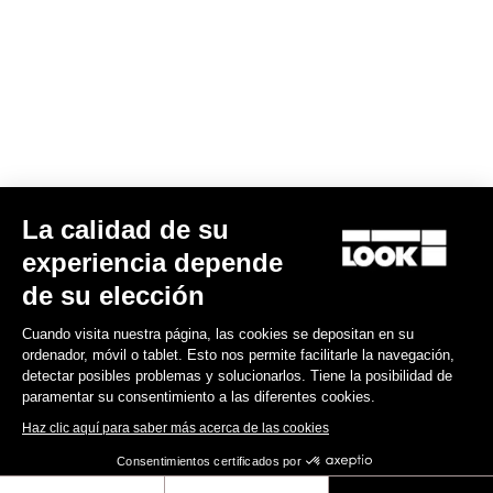
Su correo electrónico ha sido registrado
Política de protección de datos y política de cookies
Encuentre a su distribuidor
¿Necesita ayuda?
Experiencias
La calidad de su
experiencia depende
Tienda
de su elección
Inside
Cuando visita nuestra página, las cookies se depositan en su
ordenador, móvil o tablet. Esto nos permite facilitarle la navegación,
detectar posibles problemas y solucionarlos. Tiene la posibilidad de
Información legal
paramentar su consentimiento a las diferentes cookies.
Haz clic aquí para saber más acerca de las cookies
facebook
instagram
youtube
strava
Consentimientos certificados por
© LOOK 2026
- Todos los derechos reservados