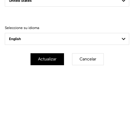
En orden superiores a €60
Servicio al cliente
Visite las FAQ o contáctenos por email
Seleccione su idioma
Pago seguro
Visa, Mastercard, AMEX, Paypal, iDeal, Bancontact, Giropay
Actualizar
Cancelar
Otras versiones
Componentes Power
Componentes Power