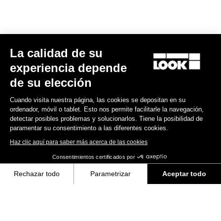
La calidad de su
RS
795 Blade
2 KG Edition - Frameset
experiencia depende
5.800,00 US$
de su elección
Cuando visita nuestra página, las cookies se depositan en su
Blade RS 2
ordenador, móvil o tablet. Esto nos permite facilitarle la navegación,
detectar posibles problemas y solucionarlos. Tiene la posibilidad de
paramentar su consentimiento a las diferentes cookies.
Haz clic aquí para saber más acerca de las cookies
Consentimientos certificados por
Rechazar todo
Parametrizar
Aceptar todo
Axeptio consent
Plataforma de Gestión de Consentimiento: Personaliza tus Opciones
Nuestra plataforma te permite personalizar y gestionar tus ajustes de 