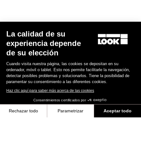
La calidad de su
RS
795 Blade
2 Dura Ace Di2 / Fulcrum Speed 42
experiencia depende
13.800,00 US$
de su elección
Cuando visita nuestra página, las cookies se depositan en su
Blade RS 2
ordenador, móvil o tablet. Esto nos permite facilitarle la navegación,
detectar posibles problemas y solucionarlos. Tiene la posibilidad de
paramentar su consentimiento a las diferentes cookies.
Haz clic aquí para saber más acerca de las cookies
Consentimientos certificados por
Rechazar todo
Parametrizar
Aceptar todo
Axeptio consent
Plataforma de Gestión de Consentimiento: Personaliza tus Opciones
Nuestra plataforma te permite personalizar y gestionar tus ajustes de 