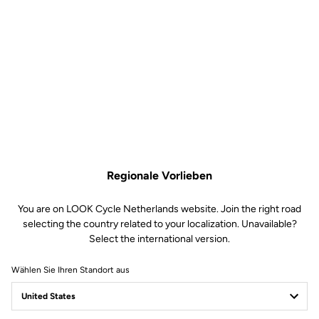
AERGO MAT + AERGO
Extensions
Lenker
SKU | 24722
1.230,00 €
H
a
n
Bahnlenker AEROFLATBAR AERGO MAT + AERGO Extensions ist nicht
mehr online verfügbar
d
l
e
Regionale Vorlieben
Im Fachhandel kaufen
b
a
You are on LOOK Cycle Netherlands website. Join the right road
r
selecting the country related to your localization. Unavailable?
In den Warenkorb
s
Select the international version.
Kompatibel mit einem Durchmesser von 31,8 mm
i
z
Wählen Sie Ihren Standort aus
e
Kostenloser Versand