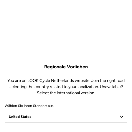
785 Huez Disc und 785
Huez RS Disc
Ersatzteile
SKU | 18996
55,00 €
Nur noch
5
auf Lager
Sattelstützenklemmschelle 785 Huez Disc und 785 Huez RS Disc ist nicht meh
Im Fachhandel kaufen
In den Warenkorb
Regionale Vorlieben
You are on LOOK Cycle Netherlands website. Join the right road
selecting the country related to your localization. Unavailable?
Kompatibel mit 785 Huez Gen 1 (2018)
Select the international version.
Wählen Sie Ihren Standort aus
Kostenloser Versand
Express - für alle Bestellungen über 60€