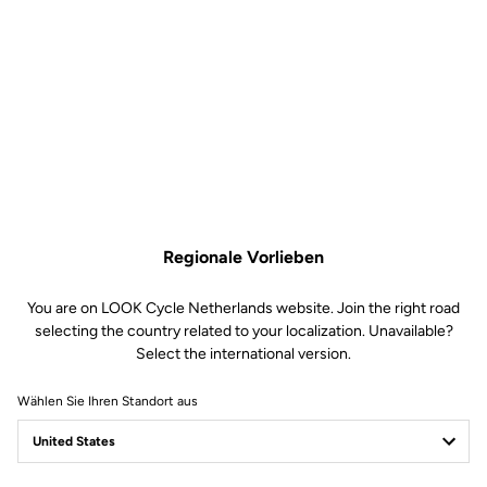
Optimum, E-765 Gravel,
765 Gravel
Ersatzteile
SKU | 23435
44,00 €
Nur noch
4
auf Lager
Klemmschelle E-765 Optimum, E-765 Gravel, 765 Gravel ist nicht mehr online
Im Fachhandel kaufen
In den Warenkorb
Regionale Vorlieben
You are on LOOK Cycle Netherlands website. Join the right road
Kompatibel mit E-765 Optimum, E-765 Optimum DISC, E-765
selecting the country related to your localization. Unavailable?
Gravel, 765 Gravel (2019)
Select the international version.
Wählen Sie Ihren Standort aus
Kostenloser Versand
Express - für alle Bestellungen über 60€