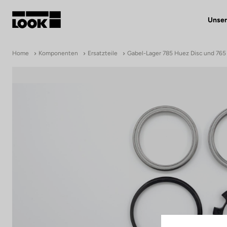
Unser
Mein Benutzerkonto
Home
Komponenten
Ersatzteile
Gabel-Lager 785 Huez Disc und 76
Unsere Händler
FR
Ok