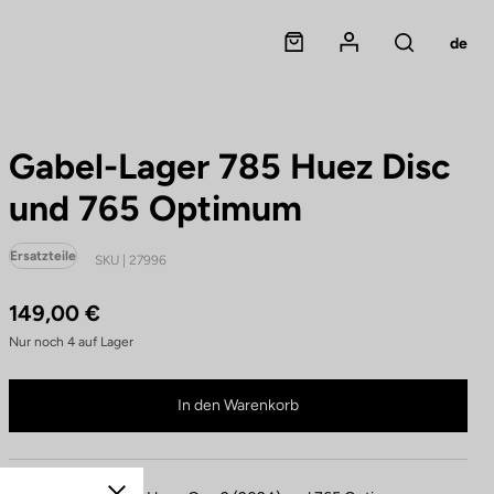
Panier
Mon compte
de
Rechercher
Gabel-Lager 785 Huez Disc
und 765 Optimum
Ersatzteile
SKU | 27996
149,00 €
Nur noch
4
auf Lager
Gabel-Lager 785 Huez Disc und 765 Optimum ist nicht mehr online verfügbar
Im Fachhandel kaufen
In den Warenkorb