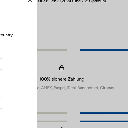
Kompatibel mit 785 Huez Gen 2 (2024) und 765 Optimum
Schließen
country
.
100% sichere Zahlung
Visa, Mastercard, AMEX, Paypal, iDeal, Bancontact, Giropay