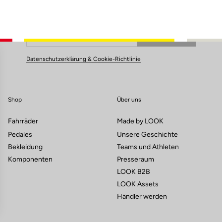
Abonnieren Sie unseren Newsletter
Email
Bestätigen
Deine E-Mail wurde registriert.
Datenschutzerklärung & Cookie-Richtlinie
Shop
Über uns
Fahrräder
Made by LOOK
Pedales
Unsere Geschichte
Bekleidung
Teams und Athleten
Komponenten
Presseraum
LOOK B2B
LOOK Assets
Händler werden