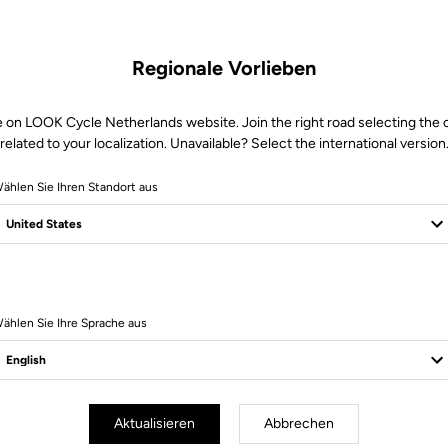
Regionale Vorlieben
e on LOOK Cycle Netherlands website. Join the right road selecting the 
related to your localization. Unavailable? Select the international version
ählen Sie Ihren Standort aus
Sichere Bezahlung
Besuchen Sie die FAQ oder kontaktieren Sie uns per E-Mail
ählen Sie Ihre Sprache aus
Aktualisieren
Abbrechen