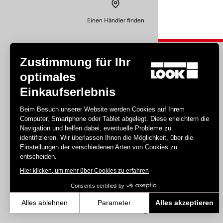
Einen Händler finden
Zustimmung für Ihr
optimales
Einkaufserlebnis
Disziplin
Beim Besuch unserer Website werden Cookies auf Ihrem
Computer, Smartphone oder Tablet abgelegt. Diese erleichtern die
Straße
Navigation und helfen dabei, eventuelle Probleme zu
Bahn
identifizieren. Wir überlassen Ihnen die Möglichkeit, über die
Einstellungen der verschiedenen Arten von Cookies zu
Triathlon
entscheiden.
Gravel
Hier klicken, um mehr über Cookies zu erfahren
E-bike
MTB
Consents certified by
Urban
Alles ablehnen
Parameter
Alles akzeptieren
Trekking
Axeptio consent
Einwilligungsmanagementplattform: Passen Sie Ihre Optionen an