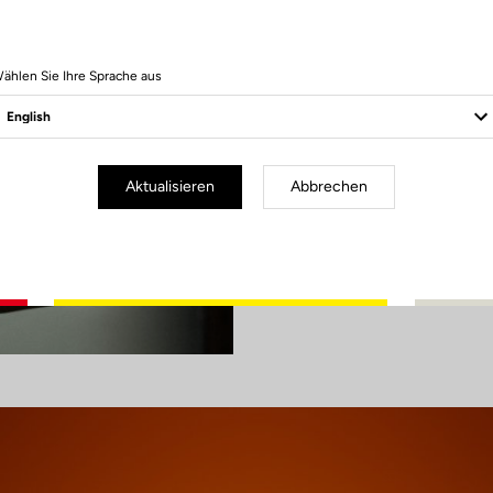
Innovation – ent
Hier arbeiten di
Meistermaler un
ählen Sie Ihre Sprache aus
übereinander, bis
Jeder Rahmen wi
vollendet wie ei
französischen Sav
Aktualisieren
Abbrechen