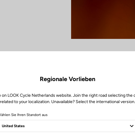
Regionale Vorlieben
e on LOOK Cycle Netherlands website. Join the right road selecting the 
Herges
related to your localization. Unavailable? Select the international version
ählen Sie Ihren Standort aus
Hinter dieser Far
Handwerkskunst. 
LOOK Cycle Fabr