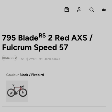
Panier
Mon compte
de
Rechercher
RS
795 Blade
2 Red AXS /
Fulcrum Speed 57
Blade RS 2
SKU | VM0107M0409GS0403
Couleur
Black / Firebird
Black / Firebird