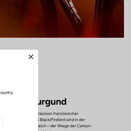
Schließen
country
tellt in Burgund
.
be verbirgt sich die Präzision französischer
Jedes 795 Blade RS Black/Firebird wird in der
ik in Burgund, Frankreich – der Wiege der Carbon-