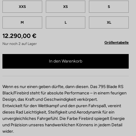
Tailles
F
XXS
XS
S
a
r
M
L
XL
b
e
12.290,00 €
n
Größentabelle
Nur noch
2
auf Lager
795 Blade RS 2 Red AXS / Fulcrum Speed 57 ist nicht mehr online verfügbar
Im Fachhandel kaufen
In den Warenkorb
Wenn es nur einen geben dürfte, dann diesen. Das 795 Blade RS
Black/Firebird steht für absolute Performance – in einem feurigen
Design, das Kraft und Geschwindigkeit verkörpert.
Entwickelt für den Wettkampf und den puren Fahrspaß, vereint
dieses Rad Leichtigkeit, Steifigkeit und Aerodynamik für ein
unvergleichliches Fahrgefühl. Die Farbe Firebird spiegelt Energie
und Präzision unseres handwerklichen Könnens in jedem Detail
wider.