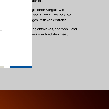
worfen, geformt und lackiert.
e Handwerker mit der gleichen Sorgfalt wie
d schichten Nuancen von Kupfer, Rot und Gold
 das Finish in lebendigen Reflexen erstrahlt.
rd für höchste Leistung entwickelt, aber von Hand
n einzigartiges Kunstwerk – er trägt den Geist
oir-faires in sich.