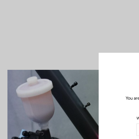
You ar
W