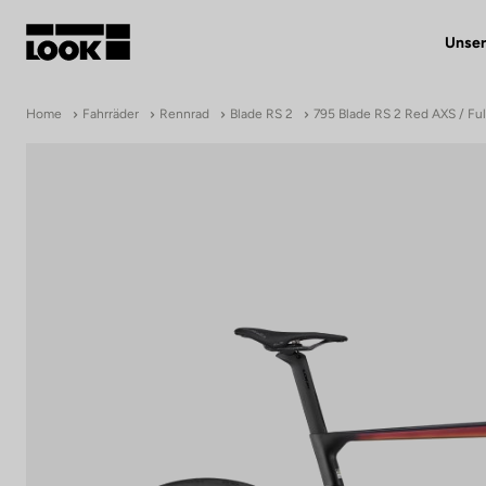
Unser
Mein Benutzerkonto
Home
Fahrräder
Rennrad
Blade RS 2
795 Blade RS 2 Red AXS / Fu
Unsere Händler
FR
Ok