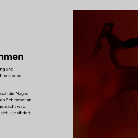
ammen
ung und
schmolzenes
sich die Magie:
tten Schimmer an
gebracht wird.
ich, sie vibriert,