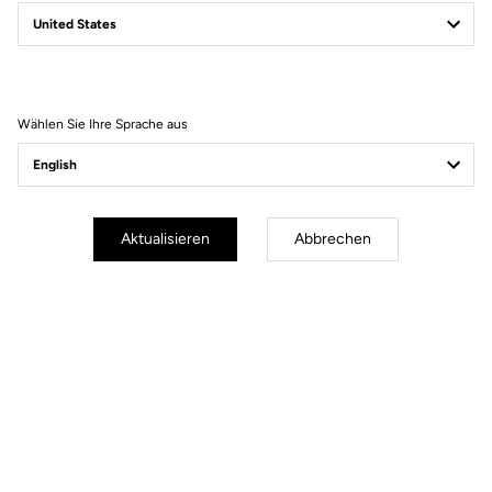
Kostenloser Versand
Express - für alle Bestellungen über 60€
Sichere Bezahlung
Wählen Sie Ihre Sprache aus
Besuchen Sie die FAQ oder kontaktieren Sie uns per E-Mail
100% sichere Zahlung
Visa, Mastercard, AMEX, Paypal, iDeal, Bancontact, Giropay
Aktualisieren
Abbrechen
Andere Versionen
Power-Teile
Power-Teile