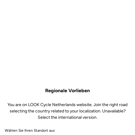
Dieses Kit enthält:
1 linker Keo Blade Power-Pedalkörper (Blade in 16NM und
Pedalklappe im Lieferumfang enthalten)
1 Nadellager
1 doppelt gedichtetes Lager
1 Abstandshalter
1 Doppellippendichtung
1 M5-Schraube
1 konische Unterlegscheibe
1 Alu-Endkappe (kurz)
1 Werkzeug zum Entfernen der Endkappe
Kompatibel mit Keo Blade Power
Regionale Vorlieben
You are on LOOK Cycle Netherlands website. Join the right road
Cart item
selecting the country related to your localization. Unavailable?
Variant
Select the international version.
Wählen Sie Ihren Standort aus