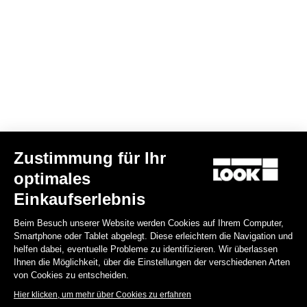
Deine E-Mail wurde registriert.
Datenschutzerklärung & Cookie-Richtlinie
Einen Händler finden
Benötigen Sie Hilfe?
Zustimmung für Ihr
Disziplin
optimales
Einkaufserlebnis
Shop
Beim Besuch unserer Website werden Cookies auf Ihrem Computer,
Über uns
Smartphone oder Tablet abgelegt. Diese erleichtern die Navigation und
helfen dabei, eventuelle Probleme zu identifizieren. Wir überlassen
Ihnen die Möglichkeit, über die Einstellungen der verschiedenen Arten
Rechtliche Informationen
von Cookies zu entscheiden.
Hier klicken, um mehr über Cookies zu erfahren
facebook
instagram
youtube
strava