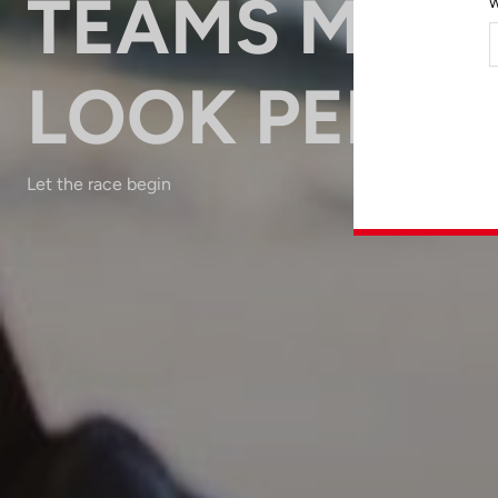
TEAMS MIT
W
LOOK PEDA
Let the race begin