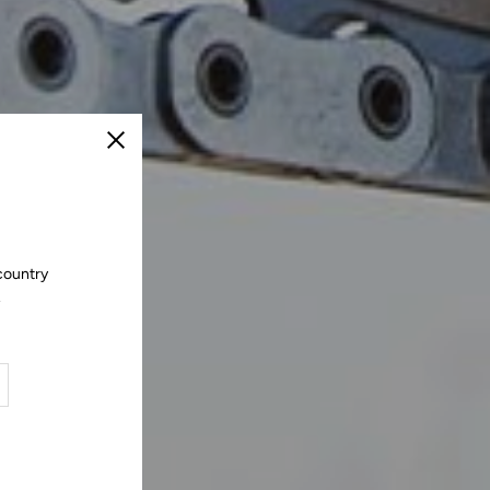
Schließen
country
.