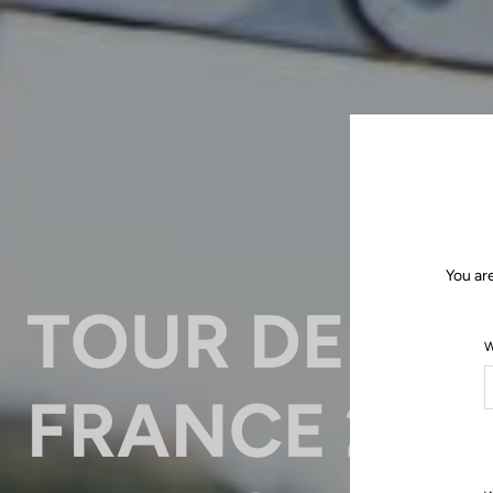
You ar
TOUR DE
W
FRANCE 202