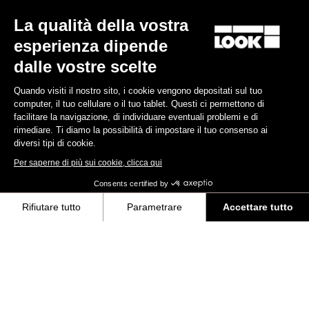
124,90 €
60,00 €
La qualità della vostra
esperienza dipende
dalle vostre scelte
Quando visiti il nostro sito, i cookie vengono depositati sul tuo
Donwload
computer, il tuo cellulare o il tuo tablet. Questi ci permettono di
facilitare la navigazione, di individuare eventuali problemi e di
rimediare. Ti diamo la possibilità di impostare il tuo consenso ai
diversi tipi di cookie.
Istruzioni per l'uso
Per saperne di più sui cookie, clicca qui
Download
Consents certified by
Rifiutare tutto
Parametrare
Accettare tutto
Démarrage rapide
Axeptio consent
Piattaforma di Gestione del Consenso: Personalizza le tue opzioni
Téléchargez
La nostra piattaforma ti consente di personalizzare e gestire le tue im