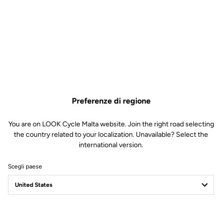
grazie a quattro modalità di illuminazione. Di giorno, il Day Flash
emette lampi intensi che attirano subito l’attenzione degli
automobilisti. Di notte entra in funzione il Night Flash, con impulsi
chiari pensati per garantire la massima visibilità nell’oscurità. Per le
uscite notturne più lunghe, il Power Steady diffonde un fascio
luminoso costante e potente che illumina la strada in modo
affidabile. Infine, la modalità Steady offre una luce continua, ideale
negli ambienti poco illuminati.
Preferenze di regione
You are on LOOK Cycle Malta website. Join the right road selecting
the country related to your localization. Unavailable? Select the
international version.
Scegli paese