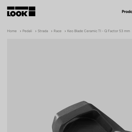
Prodo
Mio account
Home
Pedali
Strada
Race
Keo Blade Ceramic TI - Q Factor 53 mm
Nostri rivenditori
FR
Ok