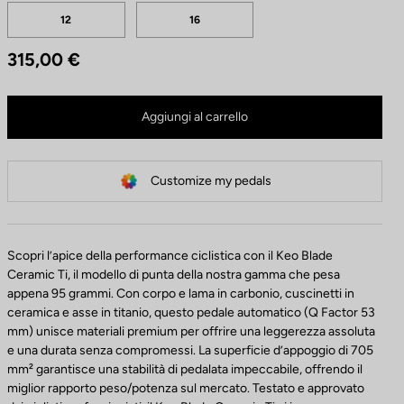
Tailles
C
12
16
o
l
315,00 €
o
r
Keo Blade Ceramic TI - Q Factor 53 mm non è più disponibile online
i
Comprare in negozio
Aggiungi al carrello
Customize my pedals
Scopri l’apice della performance ciclistica con il Keo Blade
Ceramic Ti, il modello di punta della nostra gamma che pesa
appena 95 grammi. Con corpo e lama in carbonio, cuscinetti in
ceramica e asse in titanio, questo pedale automatico (Q Factor 53
mm) unisce materiali premium per offrire una leggerezza assoluta
e una durata senza compromessi. La superficie d’appoggio di 705
mm² garantisce una stabilità di pedalata impeccabile, offrendo il
miglior rapporto peso/potenza sul mercato. Testato e approvato