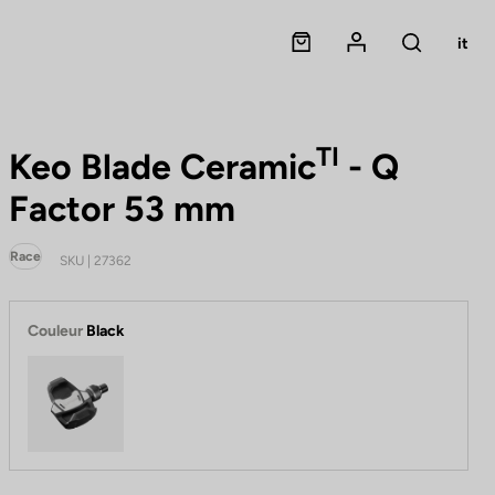
Panier
Mon compte
it
Rechercher
TI
Keo Blade Ceramic
- Q
Factor 53 mm
Race
SKU | 27362
Couleur
Black
Black