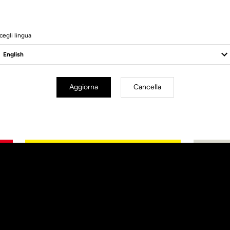
cegli lingua
Aggiorna
Cancella