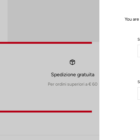
You are
S
Spedizione gratuita
S
Per ordini superiori a € 60