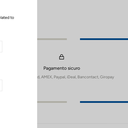
lated to
Pagamento sicuro
Visa, Mastercard, AMEX, Paypal, iDeal, Bancontact, Giropay