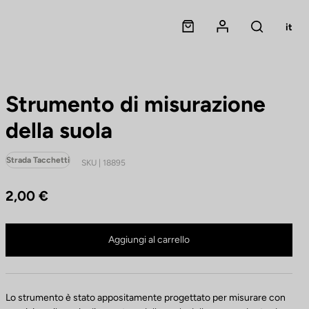
Panier
Mon compte
it
Rechercher
Strumento di misurazione
della suola
Strada Tacchetti
SKU | 18895
2,00 €
Strumento di misurazione della suola non è più disponibile online
Comprare in negozio
Aggiungi al carrello
Lo strumento è stato appositamente progettato per misurare con