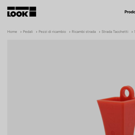
Prodo
Mio account
Home
Pedali
Pezzi di ricambio
Ricambi strada
Strada Tacchetti
Nostri rivenditori
FR
Ok