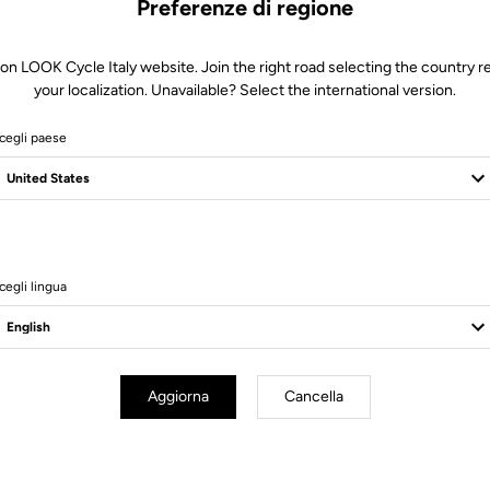
Preferenze di regione
 on LOOK Cycle Italy website. Join the right road selecting the country re
your localization. Unavailable? Select the international version.
cegli paese
Servizio Clienti
cegli lingua
Visita le FAQ o contattaci via email
Aggiorna
Cancella