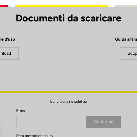
Documenti da scaricare
le d'uso
Guida all'in
nload
Scop
Iscriviti alla newsletter
E-mail
Conferma
La tua email è stata salvata
Data protection policy