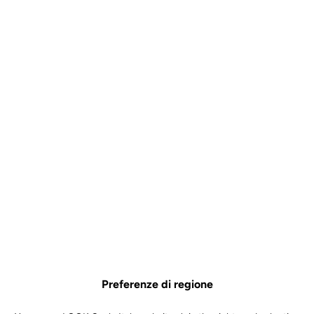
garantirvi la posizione ideale sia nella conquista di un grande passo
alpino sia nel piacere di pedalare con gli amici.
Preferenze di regione