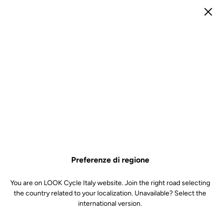
it
Rech
di
Mon 
Panie
Chi
Open menu
Home
Nostri rivenditori
Negozi partner
Geolocalizza
Scegli un prodotto
Conferma
Preferenze di regione
Lista
Mappa
You are on LOOK Cycle Italy website. Join the right road selecting
the country related to your localization. Unavailable? Select the
international version.
Iscriviti alla newsletter