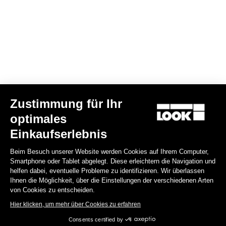
Deine E-Mail wurde registriert.
Datenschutzerklärung & Cookie-Richtlinie
Einen Händler finden
Benötigen Sie Hilfe?
Zustimmung für Ihr
Disziplin
optimales
Einkaufserlebnis
Shop
Beim Besuch unserer Website werden Cookies auf Ihrem Computer,
Über uns
Smartphone oder Tablet abgelegt. Diese erleichtern die Navigation und
helfen dabei, eventuelle Probleme zu identifizieren. Wir überlassen
Ihnen die Möglichkeit, über die Einstellungen der verschiedenen Arten
Rechtliche Informationen
von Cookies zu entscheiden.
Hier klicken, um mehr über Cookies zu erfahren
facebook
instagram
youtube
strava
Consents certified by