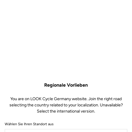
dynamic narrow open fit
Vorbau
LOOK LDS (XS-S 80 mm / M 90 mm
/ L 100 mm / XL 110 mm)
Lenker
LOOK LS2 alloy (XS-S 40 cm / M-L
42 cm / XL 44 cm)
LAUFRÄDER
GETRIEBE & BREMSEN
KOMPONENTEN
Regionale Vorlieben
You are on LOOK Cycle Germany website. Join the right road
GEWICHTE & GRÖSSEN
selecting the country related to your localization. Unavailable?
Select the international version.
elektrisch
Wählen Sie Ihren Standort aus