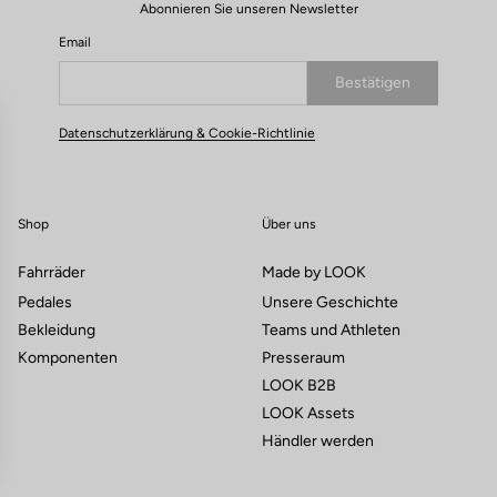
Abonnieren Sie unseren Newsletter
Email
Bestätigen
Deine E-Mail wurde registriert.
Datenschutzerklärung & Cookie-Richtlinie
Shop
Über uns
Fahrräder
Made by LOOK
Pedales
Unsere Geschichte
Bekleidung
Teams und Athleten
Komponenten
Presseraum
LOOK B2B
LOOK Assets
Händler werden