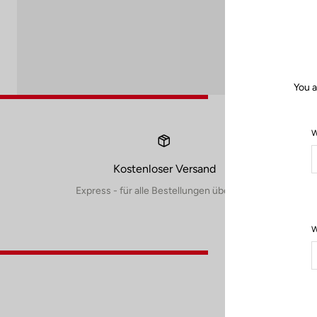
You a
W
Kostenloser Versand
Express - für alle Bestellungen über 60€
W