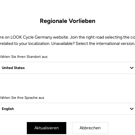
Regionale Vorlieben
re on LOOK Cycle Germany website. Join the right road selecting the c
related to your localization. Unavailable? Select the international version
ählen Sie Ihren Standort aus
Sichere Bezahlung
Besuchen Sie die FAQ oder kontaktieren Sie uns per E-Mail
ählen Sie Ihre Sprache aus
Aktualisieren
Abbrechen