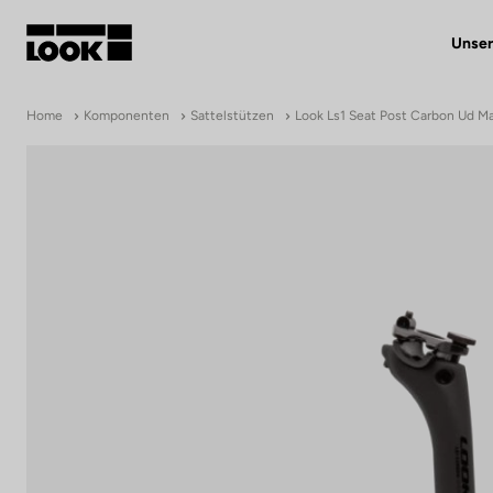
Unser
Mein Benutzerkonto
Home
Komponenten
Sattelstützen
Look Ls1 Seat Post Carbon Ud M
Unsere Händler
FR
Ok