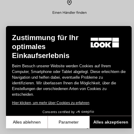
Einen Händler finden
Zustimmung für Ihr
optimales
Einkaufserlebnis
Disziplin
Beim Besuch unserer Website werden Cookies auf Ihrem
Computer, Smartphone oder Tablet abgelegt. Diese erleichtern die
Straße
Navigation und helfen dabei, eventuelle Probleme zu
Bahn
identifizieren. Wir überlassen Ihnen die Möglichkeit, über die
Einstellungen der verschiedenen Arten von Cookies zu
Triathlon
entscheiden.
Gravel
Hier klicken, um mehr über Cookies zu erfahren
E-bike
MTB
Consents certified by
Urban
Alles ablehnen
Parameter
Alles akzeptieren
Trekking
Axeptio consent
Einwilligungsmanagementplattform: Passen Sie Ihre Optionen an