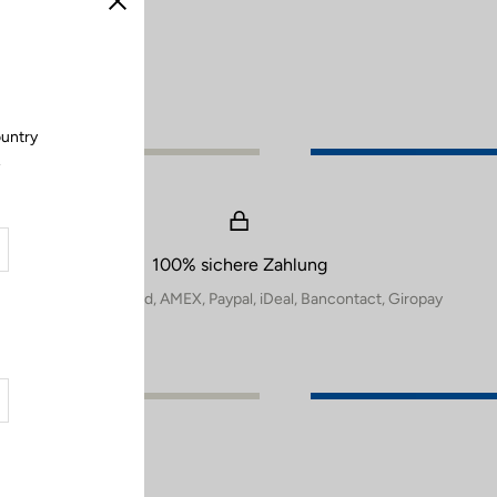
Schließen
ountry
.
100% sichere Zahlung
Visa, Mastercard, AMEX, Paypal, iDeal, Bancontact, Giropay