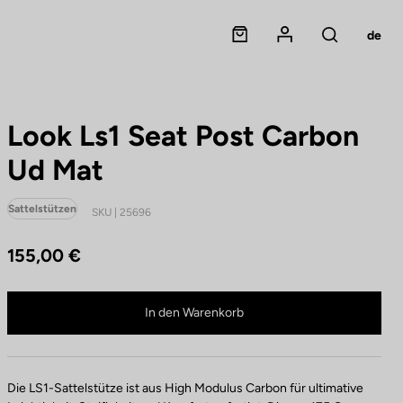
Panier
Mon compte
de
Rechercher
Look Ls1 Seat Post Carbon
Ud Mat
Sattelstützen
SKU | 25696
155,00 €
Look Ls1 Seat Post Carbon Ud Mat ist nicht mehr online verfügbar
Im Fachhandel kaufen
In den Warenkorb
Die LS1-Sattelstütze ist aus High Modulus Carbon für ultimative