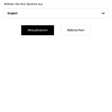
Sichere Bezahlung
Wählen Sie Ihre Sprache aus
Besuchen Sie die FAQ oder kontaktieren Sie uns per E-Mail
100% sichere Zahlung
Visa, Mastercard, AMEX, Paypal, iDeal, Bancontact, Giropay
Aktualisieren
Abbrechen
Technische Spezifikationen
Allgemeines
Größen
38 cm/ 40 cm / 42 cm / 44 cm
(Center to center)
Gewicht
250 g in size 42
Drop
120 mm