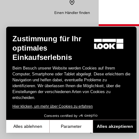
Einen Händler finden
Zustimmung für Ihr
optimales
Einkaufserlebnis
Disziplin
Beim Besuch unserer Website werden Cookies auf Ihrem
Computer, Smartphone oder Tablet abgelegt. Diese erleichtern die
Straße
Navigation und helfen dabei, eventuelle Probleme zu
Bahn
identifizieren. Wir überlassen Ihnen die Möglichkeit, über die
Einstellungen der verschiedenen Arten von Cookies zu
Triathlon
entscheiden.
Gravel
Hier klicken, um mehr über Cookies zu erfahren
E-bike
MTB
Consents certified by
Urban
Alles ablehnen
Parameter
Alles akzeptieren
Trekking
Axeptio consent
Einwilligungsmanagementplattform: Passen Sie Ihre Optionen an