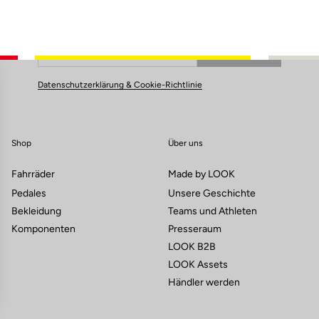
Abonnieren Sie unseren Newsletter
Email
Bestätigen
Deine E-Mail wurde registriert.
Datenschutzerklärung & Cookie-Richtlinie
Shop
Über uns
Fahrräder
Made by LOOK
Pedales
Unsere Geschichte
Bekleidung
Teams und Athleten
Komponenten
Presseraum
LOOK B2B
LOOK Assets
Händler werden