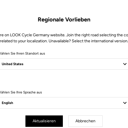
Regionale Vorlieben
re on LOOK Cycle Germany website. Join the right road selecting the c
related to your localization. Unavailable? Select the international version
ählen Sie Ihren Standort aus
Sichere Bezahlung
Besuchen Sie die FAQ oder kontaktieren Sie uns per E-Mail
ählen Sie Ihre Sprache aus
Aktualisieren
Abbrechen