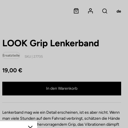
Panier
Mon compte
de
Rechercher
LOOK Grip Lenkerband
Ersatzteile
SKU | 27735
19,00 €
C
o
m
LOOK Grip Lenkerband ist nicht mehr online verfügbar
p
Im Fachhandel kaufen
In den Warenkorb
o
n
e
n
Lenkerband mag wie ein Detail erscheinen, ist es aber nicht. Wenn
t
man viele Stunden auf dem Fahrrad verbringt, schätzen die Hände
c
ein Lenkerband mit hervorragendem Grip, das Vibrationen dämpft