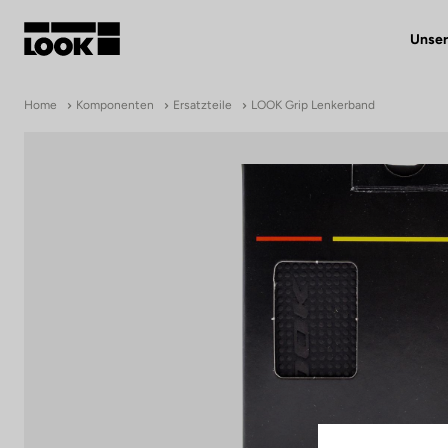
Unser
Mein Benutzerkonto
Home
Komponenten
Ersatzteile
LOOK Grip Lenkerband
Unsere Händler
FR
Ok