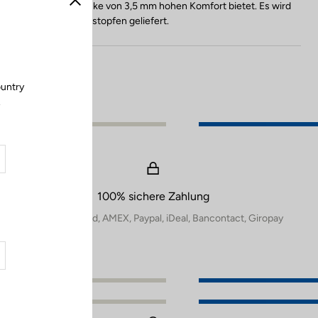
o
und dank seiner Dicke von 3,5 mm hohen Komfort bietet. Es wird
Schließen
l
mit zwei Lenkerendstopfen geliefert.
o
r
ountry
.
100% sichere Zahlung
Visa, Mastercard, AMEX, Paypal, iDeal, Bancontact, Giropay