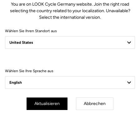
You are on LOOK Cycle Germany website. Join the right road
selecting the country related to your localization. Unavailable?
Select the international version.
Traktions-Pin-Kit für Trail Roc / Trail Roc + Pedale.
Wählen Sie Ihren Standort aus
- Kit inklusive 10 Pins
- 12mm eloxierte Legierungspins, mit voraufgetragenem
Gewindesicherungsmittel
- Nicht kompatibel mit Trail Fusion
Wählen Sie Ihre Sprache aus
Kostenloser Versand
Aktualisieren
Abbrechen
Express - für alle Bestellungen über 60€
Sichere Bezahlung
Besuchen Sie die FAQ oder kontaktieren Sie uns per E-Mail