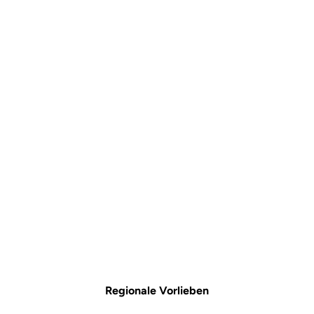
Pins Kit : 12mm –
Kompatibel mit Trail-
Pedalen
Off-road kit
SKU | 26987
14,00 €
Nur noch
3
auf Lager
Regionale Vorlieben
Pins Kit : 12mm – Kompatibel mit Trail-Pedalen ist nicht mehr online verfügba
Im Fachhandel kaufen
In den Warenkorb